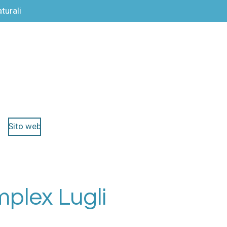
turali
Sito web
plex Lugli