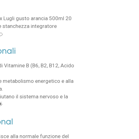
 Lugli gusto arancia 500ml 20
e stanchezza integratore
🍊
onali
i Vitamine B (B6, B2, B12, Acido
e metabolismo energetico e alla
a.
iutano il sistema nervoso e la
🌟
onal
isce alla normale funzione del