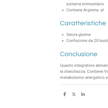
sistema immunitario.
Contiene Arginina. 🌿
Caratteristiche
Senza glutine.
Confezione da 20 bust
Conclusione
Questo integratore alimenta
la stanchezza. Contiene Vit
metabolismo energetico e 
C
C
C
o
o
o
n
n
n