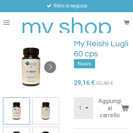
Ritiro in negozio
Vai
al
my shop
contenuto
principale
My Reishi Lugli
60 cps
Nuovo
29,16 €
32,40 €
Aggiungi
al
carrello