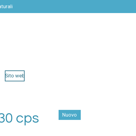
turali
Sito web
30 cps
Nuovo