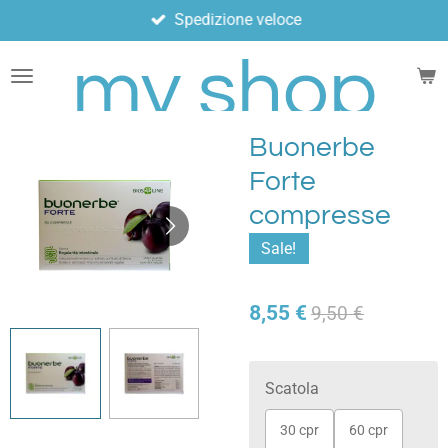
Spedizione veloce
Vai
al
my shop
contenuto
principale
Buonerbe
Forte
compresse
Sale!
8,55 €
9,50 €
Scatola
30 cpr
60 cpr