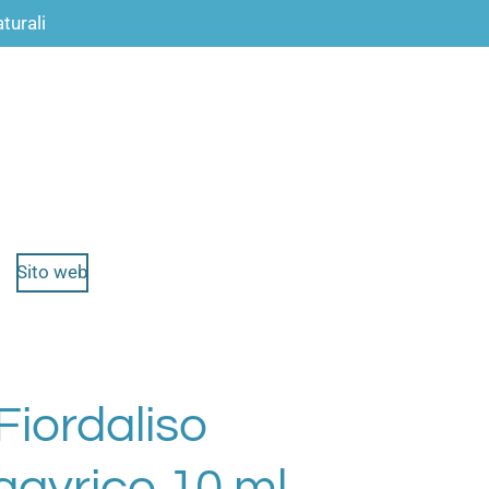
turali
Sito web
Fiordaliso
pagyrico 10 ml