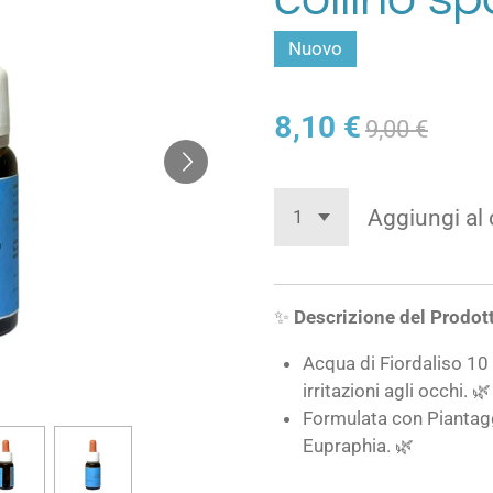
Nuovo
8,10 €
9,00 €
Aggiungi al 
✨
Descrizione del Prodot
Acqua di Fiordaliso 10
irritazioni agli occhi. 🌿
Formulata con Piantaggi
Eupraphia. 🌿