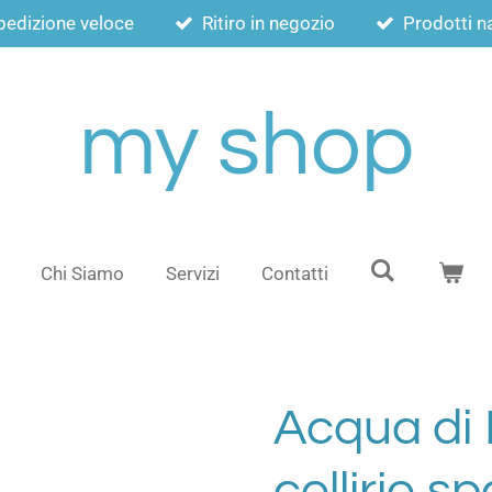
pedizione veloce
Ritiro in negozio
Prodotti na
my shop
Chi Siamo
Servizi
Contatti
Acqua di 
collirio s