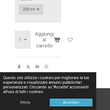
Aggiungi
al
carrello
C
C
C
C
o
o
o
o
n
n
n
n
Questo sito utilizza i cookies per migliorare la tua
d
d
d
d
esperienza e visualizzare annunci pubblicitari
i
i
i
i
personalizzati. Cliccando su "Accetta" acconsenti
v
v
v
v
all'uso di tutti i cookies.
i
i
i
i
© 2024 - 2026 Parafarmacia Lugli
d
d
d
d
i
i
i
i
Rifiuta
Accettare
Fornito da
Webador