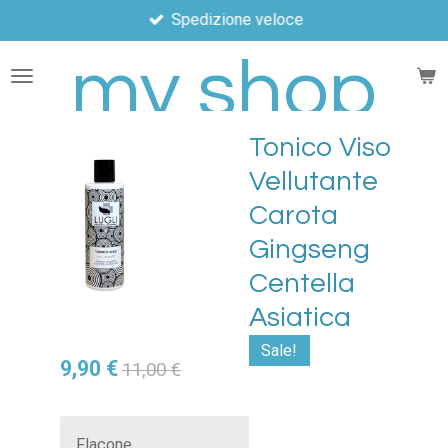
Spedizione veloce
Vai
al
my shop
contenuto
principale
Tonico Viso
Vellutante
Carota
Gingseng
Centella
Asiatica
Sale!
9,90 €
11,00 €
Flacone