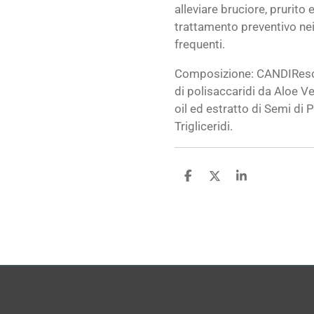
alleviare bruciore, prurit
trattamento preventivo nei
frequenti.
Composizione: CANDIReso
di polisaccaridi da Aloe Ver
oil ed estratto di Semi di
Trigliceridi.
C
C
C
o
o
o
n
n
n
d
d
d
i
i
i
v
v
v
i
i
i
d
d
d
i
i
i