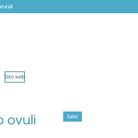
turali
Sito web
o ovuli
Sale!