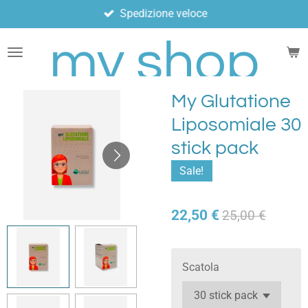
Spedizione veloce
Vai
al
my shop
contenuto
principale
My Glutatione
Liposomiale 30
stick pack
Sale!
22,50 €
25,00 €
Scatola