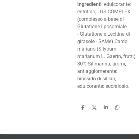
Ingredienti
: edulcorante:
eritritolo; LGS COMPLEX
(complesso a base di
Glutatione liposomiale
-
Glutatione e Lecitina di
girasole - SAMe) Cardo
mariano (Silybum
marianum L. Gaertn, frutti)
80% Silimarina, aromi,
antiagglomerante:
biossido di silicio,
edulcorante: sucralosio.
C
C
C
C
o
o
o
o
n
n
n
n
d
d
d
d
i
i
i
i
v
v
v
v