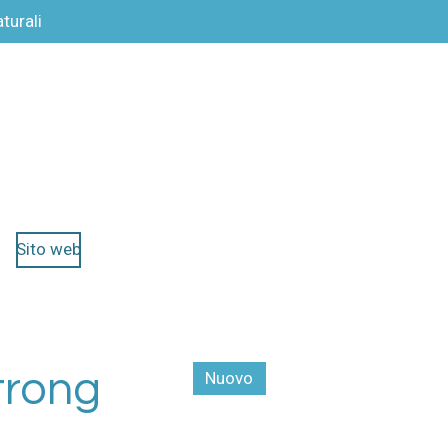
turali
Sito web
trong
Nuovo