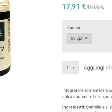
17,91 €
19,90 €
Flacone
Aggiungi al 
Integratore alimentare a b
utili a sostenere la f
Ingredienti
: Centella e.s. 