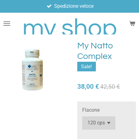
Spedizione veloce
Vai
al
my shop
contenuto
principale
My Natto
Complex
Sale!
38,00 €
42,50 €
Flacone