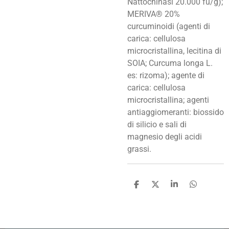
Nattochinasi 20.000 fu/g);
MERIVA® 20%
curcuminoidi (agenti di
carica: cellulosa
microcristallina, lecitina di
SOIA; Curcuma longa L.
es: rizoma); agente di
carica: cellulosa
microcristallina; agenti
antiaggiomeranti: biossido
di silicio e sali di
magnesio degli acidi
grassi.
C
C
C
C
o
o
o
o
n
n
n
n
d
d
d
d
i
i
i
i